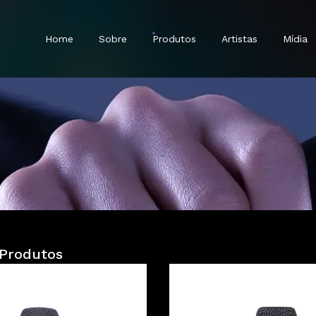
Home
Sobre
Produtos
Artistas
Mídia
Represen
Onde Co
 Sem Fio
Microfones Com Fio
Fones De Ouvido
Acessórios
Em brev
 Produtos