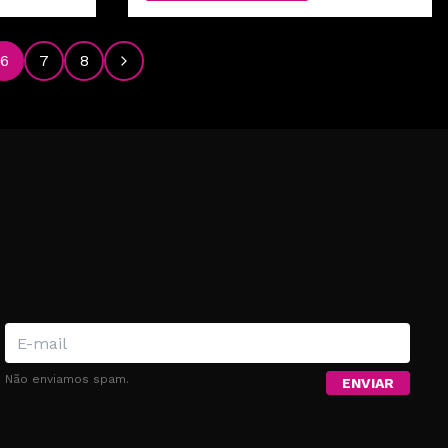
6
7
8
Próximo
!
Não enviamos spam.
ENVIAR