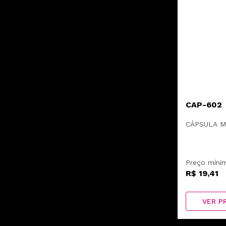
CAP-602
CÁPSULA M
Preço míni
R$ 19,41
VER P