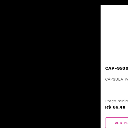
CAP-950
CÁPSULA P
Preço míni
R$ 66,48
VER P