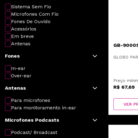
Sistema Sem Fio
Microfones Com Fio
Fones De Ouvido
Acessórios
Em breve
Antenas
GB-9000
Fones
GLOBO PAR
In-ear
Over-ear
Preço míni
R$ 67,69
Antenas
Para microfones
VER P
Para monitoramento in-ear
Microfones Podcasts
Podcast/ Broadcast