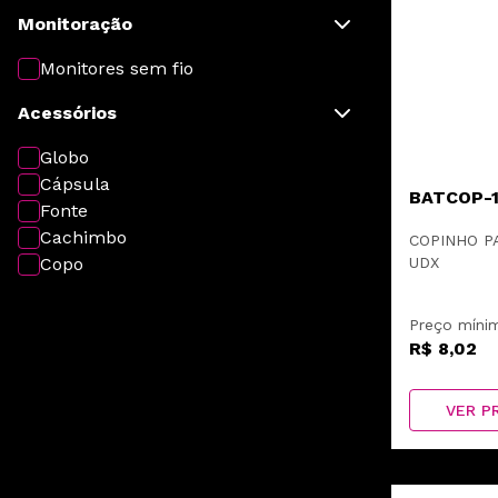
Monitoração
Monitores sem fio
Acessórios
Globo
Cápsula
BATCOP-
Fonte
Cachimbo
COPINHO P
UDX
Copo
Preço míni
R$ 8,02
VER P