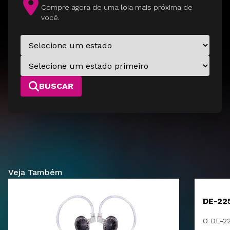
Compre agora de uma loja mais próxima de
você.
BUSCAR
Veja Também
DE-22
O DE-22