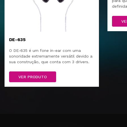
para q
definid
VE
DE-635
O DE-635 é um fone in-ear com uma
sonoridade extremamente versátil devido a
sua construção, que conta com 3 drivers.
VER PRODUTO