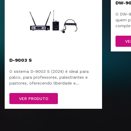
DW-9
O DW-9
quem pr
complet
durabil
VE
D-9003 S
O sistema D-9003 S (2024) é ideal para
palco, para professores, palestrantes e
pastores, oferecendo liberdade e
qualidade.
VER PRODUTO