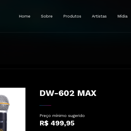
Home
Sobre
Produtos
Artistas
Mídia
Represen
Onde Co
 Sem Fio
Microfones Com Fio
Fones De Ouvido
Acessórios
Em brev
DW-602 MAX
Preço mínimo sugerido
R$ 499,95