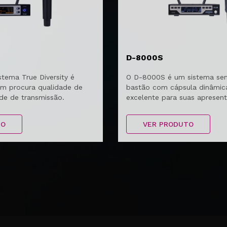
D-8000S
stema True Diversity é
O D-8000S é um sistema se
em procura qualidade de
bastão com cápsula dinâmica
ade de transmissão.
excelente para suas apresen
TO
VER PRODUTO