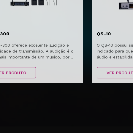
300
QS-10
-300 oferece excelente audição e
O QS-10 possui si
lidade de transmissão. A audição é o
indicado para qu
ais importante de um músico, por
áudio e estabilid
sar um sistema de monitor sem fio é
 o mais indicado.
ER PRODUTO
VER PRODU