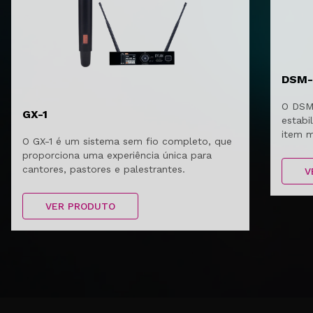
DSM-
O DSM
GX-1
estabi
item m
O GX-1 é um sistema sem fio completo, que
isso u
proporciona uma experiência única para
sempre
cantores, pastores e palestrantes.
V
VER PRODUTO