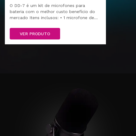
O DD-7 é um kit de microfones para
bateria com o melhor custo benefício do
mercado Itens inclusos: • 1 microfone de
bumbo modelo DD-1 • 4 microfones para
tons e caixa modelo DD-4 • 2 overs
VER PRODUTO
modelo DD-2 • 1 hard case para transporte
e armazenamento