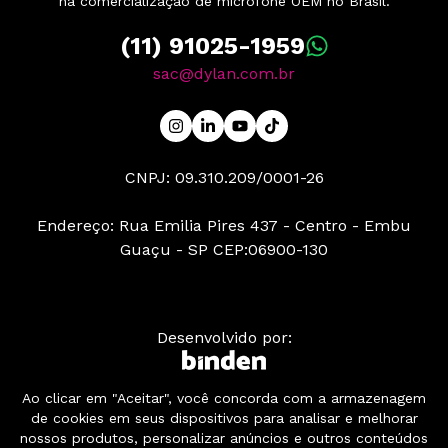
na comercialização de microfone OEM no Brasil.
(11) 91025-1959
sac@dylan.com.br
CNPJ: 09.310.209/0001-26
Endereço: Rua Emilia Pires 437 - Centro - Embu
Guaçu - SP CEP:06900-130
Desenvolvido por:
Ao clicar em "Aceitar", você concorda com a armazenagem
© 2025 | Dylan BE YOUR SOUND .:. Todos os direitos
de cookies em seus dispositivos para analisar e melhorar
reservados
nossos produtos, personalizar anúncios e outros conteúdos